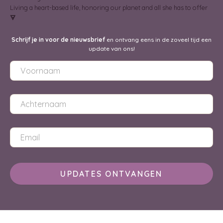
Living a heart-based life, honoring our planet and all she has to offer
🜃
Schrijf je in voor de nieuwsbrief
en ontvang eens in de zoveel tijd een
update van ons!
UPDATES ONTVANGEN