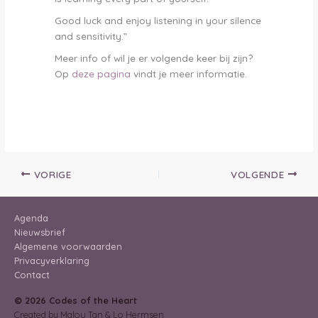
Good luck and enjoy listening in your silence
and sensitivity.”
Meer info of wil je er volgende keer bij zijn?
Op
deze pagina
vindt je meer informatie.
VORIGE
VOLGENDE
Agenda
Nieuwsbrief
Algemene voorwaarden
Privacyverklaring
Contact
© 2026 Codes of the Heart
Created by Malou Tan & Lo Hermsen