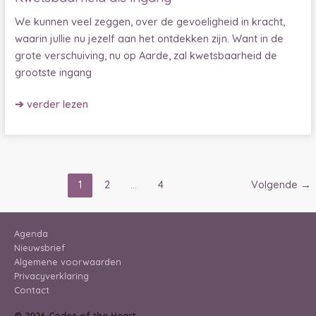
We kunnen veel zeggen, over de gevoeligheid in kracht,
waarin jullie nu jezelf aan het ontdekken zijn. Want in de
grote verschuiving, nu op Aarde, zal kwetsbaarheid de
grootste ingang
Kwetsbaarheid
➔ verder lezen
als
ingang
1
2
…
4
Volgende
→
Agenda
Nieuwsbrief
Algemene voorwaarden
Privacyverklaring
Contact
© 2026 Codes of the Heart