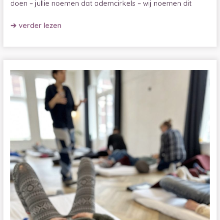
doen – jullie noemen dat ademcirkels – wij noemen dit
Jouw
➔ verder lezen
ademcirkel
bewust
openen
en
de
vortex
eren