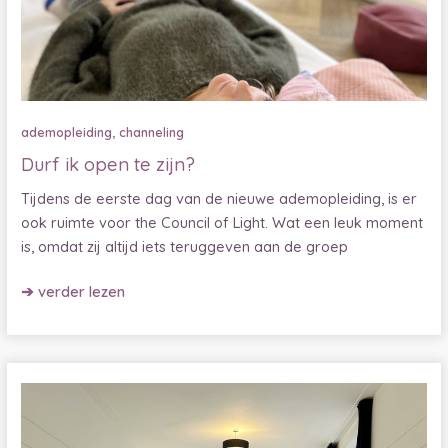
,
ademopleiding
channeling
Durf ik open te zijn?
Tijdens de eerste dag van de nieuwe ademopleiding, is er
ook ruimte voor the Council of Light. Wat een leuk moment
is, omdat zij altijd iets teruggeven aan de groep
Durf
➔ verder lezen
ik
open
te
zijn?