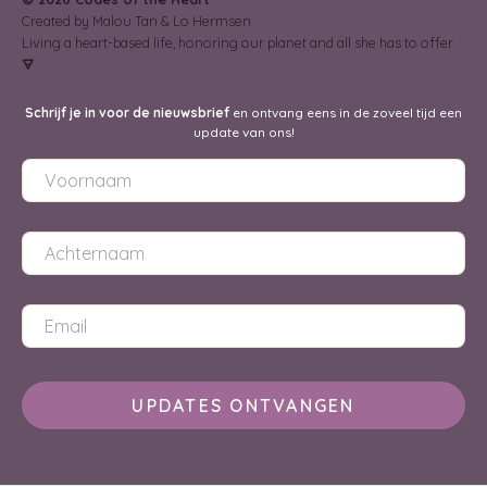
Created by Malou Tan & Lo Hermsen
Living a heart-based life, honoring our planet and all she has to offer
🜃
Schrijf je in voor de nieuwsbrief
en ontvang eens in de zoveel tijd een
update van ons!
UPDATES ONTVANGEN