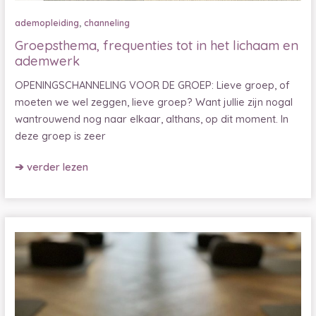
,
ademopleiding
channeling
Groepsthema, frequenties tot in het lichaam en
ademwerk
OPENINGSCHANNELING VOOR DE GROEP: Lieve groep, of
moeten we wel zeggen, lieve groep? Want jullie zijn nogal
wantrouwend nog naar elkaar, althans, op dit moment. In
deze groep is zeer
Groepsthema,
➔ verder lezen
frequenties
tot
in
het
lichaam
en
ademwerk