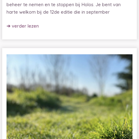
beheer te nemen en te stoppen bij Holos. Je bent van
harte welkom bij de 12de editie die in september
De
➔ verder lezen
essentie
van
begeleiding
in
ademwerk