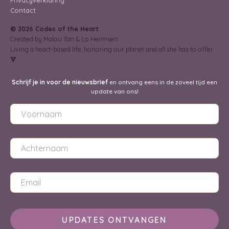
Privacyverklaring
Contact
© 2026 Codes of the Heart
Created by Malou Tan & Lo Hermsen
Living a heart-based life, honoring our planet and all she has to offer
🜃
Schrijf je in voor de nieuwsbrief
en ontvang eens in de zoveel tijd een
update van ons!
UPDATES ONTVANGEN